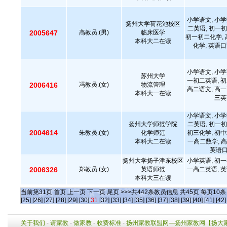
小学语文, 小学
扬州大学荷花池校区
二英语, 初一初
2005647
高教员.(男)
临床医学
初一初二化学, 
本科大二在读
化学, 英语口
小学语文, 小学
苏州大学
一初二英语, 初
2006416
冯教员.(女)
物流管理
高二语文, 高一
本科大一在读
三英
小学语文, 小学
扬州大学师范学院
二英语, 初一初
2004614
朱教员.(女)
化学师范
初三化学, 初中
本科大二在读
一高二数学, 高
英语
扬州大学扬子津东校区
小学英语, 初一
2006326
郑教员.(女)
英语师范
一高二英语, 英
本科大三在读
当前第
31
页
首页
上一页
下一页
尾页
>>>共
442
条教员信息 共
45
页 每页
10
[25]
[26]
[27]
[28]
[29]
[30]
31
[32]
[33]
[34]
[35]
[36]
[37]
[38]
[39]
[40]
[41]
[42]
关于我们
-
请家教
-
做家教
-
收费标准
-
扬州家教联盟网—扬州家教网【扬大