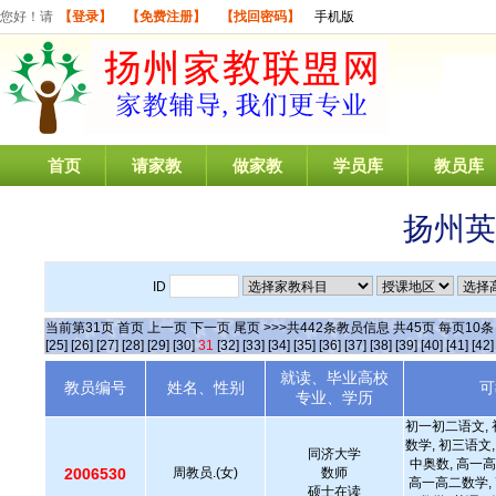
您好！请
【登录】
【免费注册】
【找回密码】
手机版
首页
请家教
做家教
学员库
教员库
扬州英
ID
当前第
31
页
首页
上一页
下一页
尾页
>>>共
442
条教员信息 共
45
页 每页
10
[25]
[26]
[27]
[28]
[29]
[30]
31
[32]
[33]
[34]
[35]
[36]
[37]
[38]
[39]
[40]
[41]
[42]
就读、毕业高校
教员编号
姓名、性别
可
专业、学历
初一初二语文, 
数学, 初三语文,
同济大学
中奥数, 高一高
2006530
周教员.(女)
数师
高一高二数学, 
硕士在读