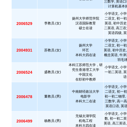
三数学, 英语口
计算机基本操
小学语文, 小学
扬州大学师范学院
二语文, 初一初
2006529
李教员.(女)
汉语国际教育
英语, 初中历史
硕士在读
二英语, 高三语
英语四级, 英
小学语文, 小学
扬州大学
二语文, 初一初
2004931
苏教员.(女)
环艺
英语, 初中历史,
本科大四在读
概念英语, 牛津
羽毛
本科江苏师范大学，研
小学语文, 小学
究生香港理工大学
2006524
盛教员.(女)
一初二英语, 英
中国文化
语
在职初中教师
小学语文, 小学
中南财经政法大学
二语文, 初一初
2006478
董教员.(男)
电影学
初一初二物理, 
本科大二在读
三数学, 高一高
英语口语, 英
小学语文, 小学
无锡太湖学院
数, 初一初二英
2006499
杨教员.(男)
机电工程
英语, 高三英语,
本科大四在读