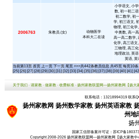
小学语文, 小学
数, 初一初二语
初二数学, 初
学, 初三语文, 
物理, 初三化学,
动物医学
2006763
朱教员.(女)
中奥数, 高一高
本科大二在读
高一高二数学, 
化学, 高三语文,
三物理, 高三化
地理政治, 英语
英语, 
当前第
13
页
首页
上一页
下一页
尾页
>>>共
442
条教员信息 共
45
页 每页
10
[25]
[26]
[27]
[28]
[29]
[30]
[31]
[32]
[33]
[34]
[35]
[36]
[37]
[38]
[39]
[40]
[41]
[42
关于我们
-
请家教
-
做家教
-
收费标准
-
扬州家教联盟网—扬州家教网【扬大
联系电话：13218994319 联系Q
扬州家教网
扬州数学家教
扬州英语家教
州地
扬
国家工信部备案许可证：
苏ICP备18037
Copyright 2008-2026
扬州家教联盟网—扬州家教网【扬大家教中