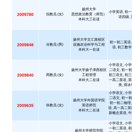
扬州大学
小学英语, 初一
2009780
倪教员.(女)
思想政治教育（师范）
语四级,
本科大三在读
扬州大学文汇路校区
初一初二英语,
2009848
冷教员.(男)
设施农业科学与工程
语, 初三数学
本科大一在读
小学语文, 小学
扬州大学扬子津西校区
二语文, 初一初
2009840
周教员.(女)
工程管理
初三语文, 初三
本科大二在读
一高二英语, 英
类, 滑
小学语文, 小学
二语文, 初一初
扬州大学外国语学院
初一初二物理,
2009635
张教员.(女)
英语师范
语, 高一高二英
本科大二在读
新概念英语, 牛
小学语文, 小学
一初二英语, 初
扬州大学师范学院