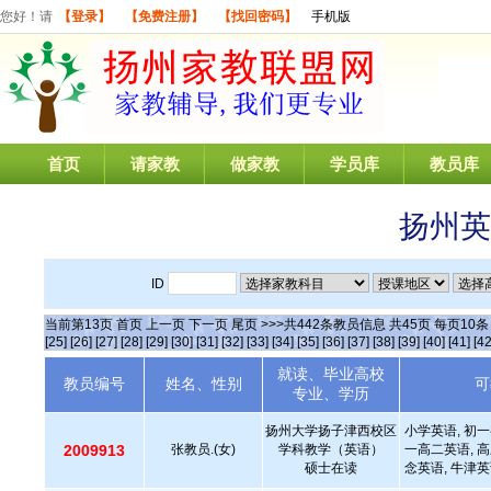
您好！请
【登录】
【免费注册】
【找回密码】
手机版
首页
请家教
做家教
学员库
教员库
扬州英
ID
当前第
13
页
首页
上一页
下一页
尾页
>>>共
442
条教员信息 共
45
页 每页
10
[25]
[26]
[27]
[28]
[29]
[30]
[31]
[32]
[33]
[34]
[35]
[36]
[37]
[38]
[39]
[40]
[41]
[42
就读、毕业高校
教员编号
姓名、性别
可
专业、学历
扬州大学扬子津西校区
小学英语, 初一
2009913
张教员.(女)
学科教学（英语）
一高二英语, 高
硕士在读
念英语, 牛津英