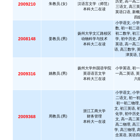
历史, 高一高二
2009210
朱教员.(女)
汉语言文学（师范）
三语文, 高三英
本科大二在读
英语口语, 新概
四级
小学语文, 小学
数, 初一初二语
扬州大学文汇路校区
初二数学, 初三
2008148
姜教员.(男)
动物科学与技术
学, 初中历史,
本科大二在读
英语, 高一高二
语, 高三数学, 
津英语,
扬州大学外国语学院
小学英语, 初一
2009316
姚教员.(男)
英语语言文学
一高二英语, 英
本科大三在读
六级
小学语文, 小学
二语文, 初一初
初一初二物理,
文, 初三英语, 
浙江工商大学
化学, 初中历史
2009368
周教员.(男)
财务管理
文, 高一高二英
本科大一在读
高二物理, 高三
学, 高三物理, 
念英语, 英语四