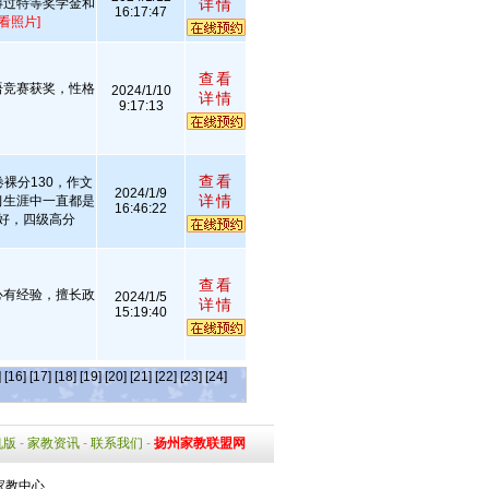
得过特等奖学金和
详情
16:17:47
查看照片]
查看
语竞赛获奖，性格
2024/1/10
详情
9:17:13
查看
裸分130，作文
2024/1/9
详情
习生涯中一直都是
16:46:22
好，四级高分
查看
心有经验，擅长政
2024/1/5
详情
15:19:40
]
[16]
[17]
[18]
[19]
[20]
[21]
[22]
[23]
[24]
机版
-
家教资讯
-
联系我们
-
扬州家教联盟网
家教中心