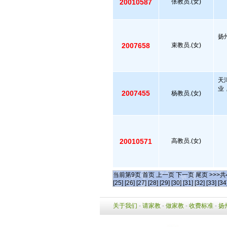
20010587
张教员.(女)
扬
2007658
束教员.(女)
天
业
2007455
杨教员.(女)
20010571
高教员.(女)
当前第
9
页
首页
上一页
下一页
尾页
>>>共
[25]
[26]
[27]
[28]
[29]
[30]
[31]
[32]
[33]
[34
关于我们
-
请家教
-
做家教
-
收费标准
-
扬