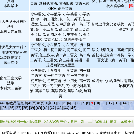
英语
奖、口译一等奖等，也获
口语, 新概念英语, 英语四级, 英语六级,
本科毕业
校友奖学金。
[
GRE, 商务英语
小学语文, 小学数学, 小学英语, 小学奥
数, 初一初二语文, 初一初二英语, 初三
州大学扬子津校区
语文, 初三英语, 初中历史, 高一高二语
新概念作文比赛获奖，英
法学
文, 高一高二英语, 高三语文, 高三英语,
温柔和蔼
本科大四在读
英语口语, 新概念英语, 牛津英语, 英语
四级, 英语六级, 计算机基本操作
小学语文, 小学数学, 小学英语, 初一初
津师范大学本科毕
二语文, 初一初二英语, 初三语文, 初三
语文成绩优秀，高考江苏卷
，南通大学研究生
英语, 初三数学, 高一高二语文, 高一高
曾获得过竞赛一等奖，学
戏剧影视文学
二英语, 高三语文, 高三英语, 英语口语,
语文课代表，英语口语
硕士在读
英语四级尤克里里
小学语文, 小学数学, 小学英语, 初一初
二语文, 初一初二英语, 初一初二数学,
南京工业大学
初三语文, 初三英语, 初中历史, 高一高
成绩专业排名前列，有耐
法学
二语文, 高一高二英语, 高中历史地理政
治和英语
本科大二在读
治, 英语口语, 英语四级, 英语六级, 绘画
类
442
条教员信息 共
45
页 每页
10
条
[1]
[2]
[3]
[4]
[5]
[6]
[7]
[8]
9
[10]
[11]
[12]
[13]
[14]
[15
]
[35]
[36]
[37]
[38]
[39]
[40]
[41]
[42]
[43]
[44]
[45]
州家教联盟网—扬州家教网【扬大家教中心，专注一对一上门家教上门辅导】家教手
联系电话：13218994319 联系QQ：108746257
108746257
家教服务中心：扬大