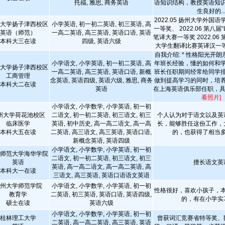
托福, 雅思, 商务英语
语知识结构，教授英语知
生良好的..
2022.05 扬州大学外国
大学扬子津西校区
小学英语, 初一初二英语, 初三英语, 高
一等奖、 2022.06 第八届
英语（师范）
一高二英语, 高三英语, 英语口语, 英语
笔译大赛一等奖 2022.0
本科大三在读
四级, 英语六级
大学生翻译比赛英译汉一等奖 20
自我介绍: * 性格阳光开
小学语文, 小学英语, 初一初二英语, 高
年班长经验，懂的如何和
大学扬子津西校区
一高二英语, 高三英语, 英语口语, 新概
班长任职期间经常给同学
工商管理
念英语, 英语四级, 英语六级, 雅思, 商务
做到提高学习的同时，培养良
本科大二在读
英语
在上海英语俱乐部任职，具备
看照片]
小学语文, 小学数学, 小学英语, 初一初
州大学荷花池校区
二语文, 初一初二英语, 初三语文, 初三
个人认为对于语文以及英
临床医学
英语, 初中历史, 高一高二语文, 高一高
长，能够胜任这份工作，
本科大五在读
二英语, 高三语文, 高三英语, 英语口语,
的，也获得了相当
新概念英语, 英语四级
小学语文, 小学数学, 小学英语, 初一初
师范大学海华学院
二语文, 初一初二英语, 初三语文, 初三
英语
擅长语文英
英语, 高一高二语文, 高一高二英语, 高
本科大一在读
三语文, 高三英语, 英语口语语文英语
州大学师范学院
小学语文, 小学数学, 小学英语, 初一初
性格很好，喜欢小孩子，
教育学
二英语, 初三英语, 英语口语, 英语四级,
的，有在小学实
硕士在读
英语六级
小学语文, 小学数学, 小学英语, 初一初
桂林理工大学
曾获词汇竞赛省特等奖、
二英语, 高一高二英语, 高三英语, 英语