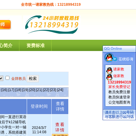
全市统一请家教热线：13218994319
心简介
资费标准
请家教
做家教
金牌教员
13218994319
家长免费登记
]
[16]
[17]
[18]
[19]
[20]
[21]
[22]
[23]
[24]
教员免费注册
教员快速登录
公交地图查询
查看
述
登录时间
详情
期间一直进行英语
后于k12辅导机
查看
中小学生一对一辅
2024/3/7
详情
11:14:08
善诱，系统搭建英