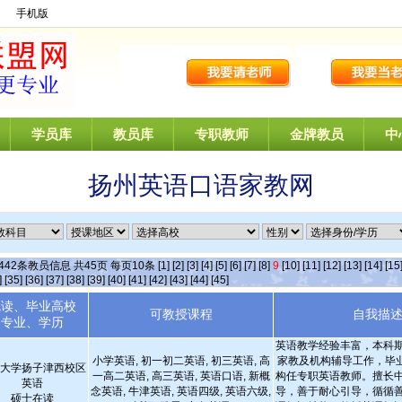
】
手机版
学员库
教员库
专职教师
金牌教员
中
扬州英语口语家教网
442
条教员信息 共
45
页 每页
10
条
[1]
[2]
[3]
[4]
[5]
[6]
[7]
[8]
9
[10]
[11]
[12]
[13]
[14]
[15
]
[35]
[36]
[37]
[38]
[39]
[40]
[41]
[42]
[43]
[44]
[45]
就读、毕业高校
可教授课程
自我描
专业、学历
英语教学经验丰富，本科
小学英语, 初一初二英语, 初三英语, 高
家教及机构辅导工作，毕业
大学扬子津西校区
一高二英语, 高三英语, 英语口语, 新概
构任专职英语教师。擅长
英语
念英语, 牛津英语, 英语四级, 英语六级,
导，善于耐心引导，循循
硕士在读