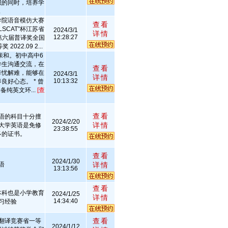
识的同时，培养学
.
语学院语音模仿大赛
查看
“LSCAT”杯江苏省
2024/3/1
详情
12:28:27
6 第六届普译奖全国
22.09 2...
朗亲和。初中高中6
学生沟通交流，在
查看
排忧解难，能够在
2024/3/1
详情
10:13:32
好心态。 * 曾
纯英文环...
[查
查看
语的科目十分擅
2024/2/20
详情
大学英语是免修
23:38:55
多的证书。
查看
2024/1/30
语
详情
13:13:56
查看
本科也是小学教育
2024/1/25
详情
14:34:40
习经验
查看
翻译竞赛省一等
2024/1/12