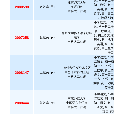
数, 初一初二语
江苏师范大学
初二数学, 初一
2008538
张教员.(男)
英语师范
三英语, 初三数
本科大二在读
语文, 高一高二
史地理政治,
小学语文, 小学
数, 初一初二语
初二数学, 初
扬州大学扬子津东校区
学, 初三语文, 
2007258
张教员.(女)
法学
历史, 初中地理
本科大二在读
二英语, 高一高
英语, 高三数学
语口
小学语文, 小学
二语文, 初一初
初一初二化学, 
扬州大学瘦西湖校区
三数学, 初三物
2008147
王教员.(女)
高分子材料与工程
语文, 高一高二
本科大二在读
一高二化学, 高
数学, 高三化学
英语四
小学语文, 小学
南京师范大学
二语文, 初一初
2008444
顾教员.(女)
中国语言文学类
初三语文, 初三
本科大二在读
二语文, 高一高
英语, 