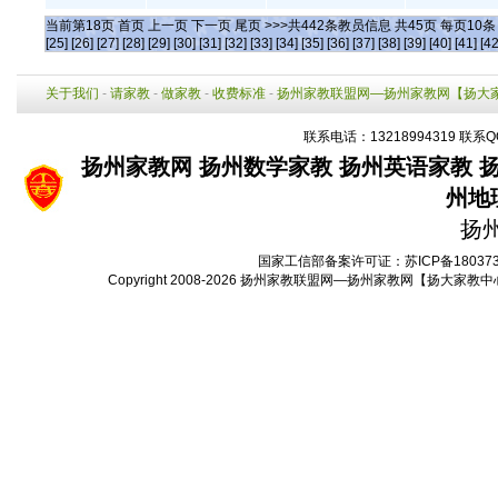
当前第
18
页
首页
上一页
下一页
尾页
>>>共
442
条教员信息 共
45
页 每页
10
[25]
[26]
[27]
[28]
[29]
[30]
[31]
[32]
[33]
[34]
[35]
[36]
[37]
[38]
[39]
[40]
[41]
[42
关于我们
-
请家教
-
做家教
-
收费标准
-
扬州家教联盟网—扬州家教网【扬大
联系电话：13218994319 联系Q
扬州家教网
扬州数学家教
扬州英语家教
州地
扬
国家工信部备案许可证：
苏ICP备18037
Copyright 2008-2026
扬州家教联盟网—扬州家教网【扬大家教中