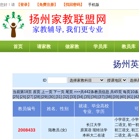
您好！请
【登录】
【免费注册】
【找回密码】
手机版
首页
请家教
做家教
学员库
教员库
扬州英
ID
当前第
18
页
首页
上一页
下一页
尾页
>>>共
442
条教员信息 共
45
页 每页
10
[25]
[26]
[27]
[28]
[29]
[30]
[31]
[32]
[33]
[34]
[35]
[36]
[37]
[38]
[39]
[40]
[41]
[42
就读、毕业高校
教员编号
姓名、性别
可
专业、学历
小学语文, 小学
长江大学
二语文, 初一初
2008433
陆教员.(女)
原英语 现转法学
初三语文, 初三
本科大二在读
二语文, 高一高