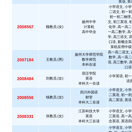
英语, 
小学语文, 小学
二语文, 初一初
初一初二物理,
扬州中学
文, 初三英语, 
2008567
顾教员.(女)
计算机
化学, 高一高二
高中毕业
一高二数学, 高
学, 高三语文, 
口语, 新概念英
算机应用中级
高一高二语文, 
扬州大学师范学院
数学, 高一高二
2007184
王教员.(男)
数学师范
语, 高三数学, 
本科在读
口语
宿迁学院
小学英语, 初一
2008484
刘教员.(女)
英语
语四
本科大一在读
小学语文, 小学
四川外国语
二英语, 初一初
2008556
钱教员.(女)
财管
高二英语, 英语
本科大二在读
江苏科技大学
小学语文, 小学
2008331
张教员.(女)
英语
三英语, 高一高
本科大三在读
念英语, 英语四
小学语文, 小学