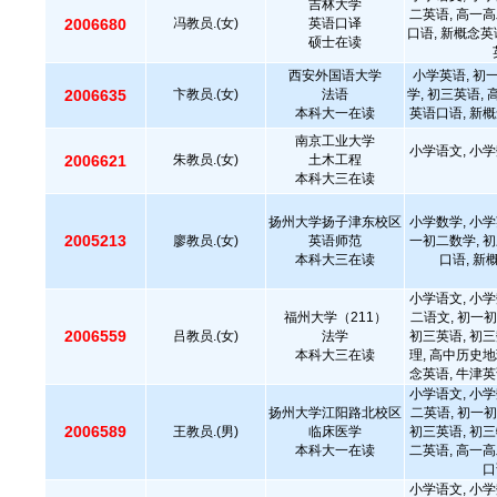
吉林大学
二英语, 高一高
2006680
冯教员.(女)
英语口译
口语, 新概念英
硕士在读
西安外国语大学
小学英语, 初
2006635
卞教员.(女)
法语
学, 初三英语,
本科大一在读
英语口语, 新概
南京工业大学
小学语文, 小学
2006621
朱教员.(女)
土木工程
本科大三在读
扬州大学扬子津东校区
小学数学, 小学
2005213
廖教员.(女)
英语师范
一初二数学, 初
本科大三在读
口语, 新
小学语文, 小学
福州大学（211）
二语文, 初一初
2006559
吕教员.(女)
法学
初三英语, 初三
本科大三在读
理, 高中历史地
念英语, 牛津英
小学语文, 小学
扬州大学江阳路北校区
二英语, 初一初
2006589
王教员.(男)
临床医学
初三英语, 初三
本科大一在读
二英语, 高一高
口
小学语文, 小学