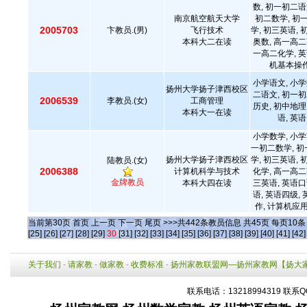
数, 初一初二语
南京航空航天大学
初二数学, 初
2005703
卞教员.(男)
飞行技术
学, 初三英语, 
本科大二在读
奥数, 高一高二
一高二化学, 英
机基本操作
小学语文, 小学
扬州大学扬子津西校区
二语文, 初一初
2006539
李教员.(女)
工商管理
历史, 初中地理
本科大一在读
语, 英
小学数学, 小学
一初二数学, 初
扬州大学扬子津西校区
学, 初三英语, 
陆教员.(女)
2006388
计算机科学与技术
化学, 高一高二
金牌教员
本科大四在读
三英语, 英语口
语, 英语四级,
作, 计算机应
当前第
30
页
首页
上一页
下一页
尾页
>>>共
442
条教员信息 共
45
页 每页
10
[25]
[26]
[27]
[28]
[29]
30
[31]
[32]
[33]
[34]
[35]
[36]
[37]
[38]
[39]
[40]
[41]
[42]
关于我们
-
请家教
-
做家教
-
收费标准
-
扬州家教联盟网—扬州家教网【扬大
联系电话：13218994319 联系Q