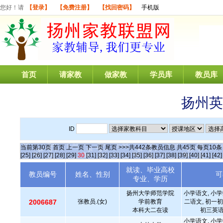
您好！请
【登录】
【免费注册】
【找回密码】
手机版
首页
请家教
做家教
学员库
教员库
扬州英
ID
当前第
30
页
首页
上一页
下一页
尾页
>>>共
442
条教员信息 共
45
页 每页
10
[25]
[26]
[27]
[28]
[29]
30
[31]
[32]
[33]
[34]
[35]
[36]
[37]
[38]
[39]
[40]
[41]
[42]
就读、毕业高校
教员编号
姓名、性别
可
专业、学历
扬州大学师范学院
小学语文, 小学
2006687
张教员.(女)
学前教育
二语文, 初一初
本科大二在读
初三英语
小学语文, 小学