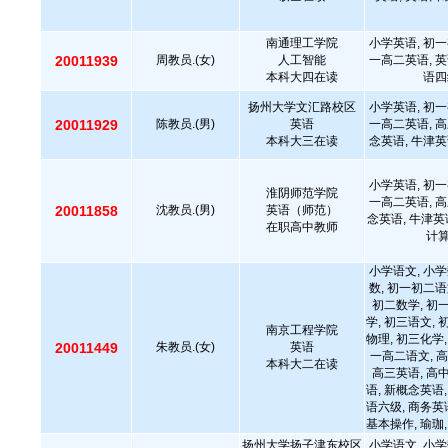
南通理工学院
小学英语, 初一
20011939
周教员.(女)
人工智能
一高二英语, 英
本科大四在读
语四
扬州大学文汇路校区
小学英语, 初一
20011929
陈教员.(男)
英语
一高二英语, 高
本科大三在读
念英语, 牛津英
小学英语, 初一
淮阴师范学院
一高二英语, 高
20011858
沈教员.(男)
英语（师范）
念英语, 牛津英
在职高中教师
计
小学语文, 小学
数, 初一初二语
初二数学, 初
学, 初三语文, 
南京工程学院
物理, 初三化学,
20011449
朱教员.(女)
英语
一高二语文, 高
本科大二在读
高三英语, 高
语, 新概念英语,
语六级, 商务英语
基本操作, 瑜珈,
扬州大学扬子津东校区
小学语文, 小学