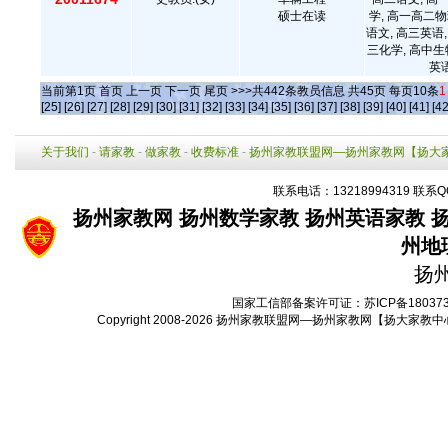
硕士在读
学, 高一高二物
语文, 高三英语,
三化学, 高中生
英语
当前第
1
页
首页
上一页
下一页
尾页
>>>共
442
条教员信息 共
45
页 每页
10
条
1
[25]
[26]
[27]
[28]
[29]
[30]
[31]
[32]
[33]
[34]
[35]
[36]
[37]
[38]
[39]
[40]
[41]
[42
关于我们
-
请家教
-
做家教
-
收费标准
-
扬州家教联盟网—扬州家教网【扬大
联系电话：13218994319 联系Q
扬州家教网
扬州数学家教
扬州英语家教
州地
扬
国家工信部备案许可证：
苏ICP备18037
Copyright 2008-2026
扬州家教联盟网—扬州家教网【扬大家教中