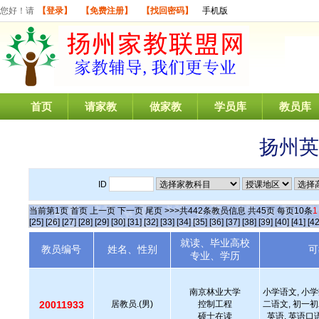
您好！请
【登录】
【免费注册】
【找回密码】
手机版
首页
请家教
做家教
学员库
教员库
扬州英
ID
当前第
1
页
首页
上一页
下一页
尾页
>>>共
442
条教员信息 共
45
页 每页
10
条
1
[25]
[26]
[27]
[28]
[29]
[30]
[31]
[32]
[33]
[34]
[35]
[36]
[37]
[38]
[39]
[40]
[41]
[42
就读、毕业高校
教员编号
姓名、性别
可
专业、学历
南京林业大学
小学语文, 小学
20011933
居教员.(男)
控制工程
二语文, 初一初
硕士在读
英语, 英语口