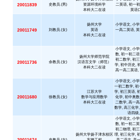
20011839
史教员.(男)
资源环境科学
二英语, 初一初
本科大二在读
英语口
扬州大学
小学语文, 小学
20011749
刘教员.(女)
英语
一高二英语, 英
本科大二在读
小学语文, 小学
数, 初一初二语
扬州大学师范学院
初二数学, 初三
20011736
余教员.(女)
汉语言文学（师范）
学, 初中历史,
本科大二在读
高一高二英语, 
小学语文, 小学
一初二数学, 初
江苏大学
学, 初三英语, 
20011680
徐教员.(女)
数学与应用数学
化学, 初中奥数
本科大三在读
二数学, 高一高
数学, 高三化学,
语四级,
小学语文, 小学
数, 初一初二英
初二物理, 初三
扬州大学扬子津东校区
理, 初三化学, 
20011674
史教员.(女)
车辆工程
高二语文, 高