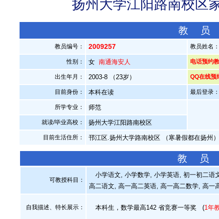
扬州大学江阳路南校区家教
教 员
2009257
教员编号：
教员姓名
性别：
女
南通海安人
电话预约教员
出生年月：
2003-8 （23岁）
QQ在线预
目前身份：
本科在读
最后登录：20
所学专业：
师范
就读/毕业高校：
扬州大学江阳路南校区
目前生活住所：
邗江区.扬州大学路南校区 （寒暑假都在扬州
教 员
小学语文, 小学数学, 小学英语, 初一初二语文,
可教授科目：
高二语文, 高一高二英语, 高一高二数学, 高一高
自我描述、特长展示
：
本科生，数学最高142 省竞赛一等奖
(
1年