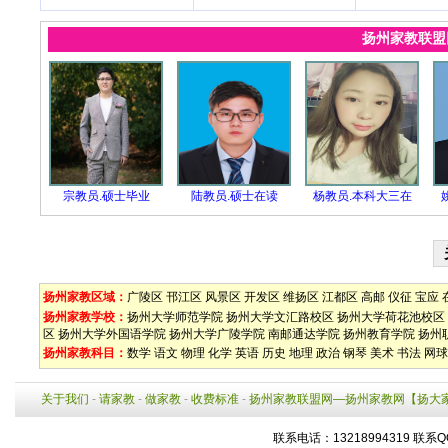
扬州家教联
宗教员.硕士毕业
陆教员.硕士在读
杨教员.本科大三在
扬州家教区域：
广陵区
邗江区
风景区
开发区
维扬区
江都区
高邮
仪征
宝应
扬州家教学校：
扬州大学师范学院
扬州大学文汇路校区
扬州大学荷花池校区
区
扬州大学外国语学院
扬州大学广陵学院
南邮通达学院
扬州教育学院
扬州
扬州家教科目：
数学
语文
物理
化学
英语
历史
地理
政治
钢琴
美术
书法
网球
关于我们
-
请家教
-
做家教
-
收费标准
-
扬州家教联盟网—扬州家教网【扬大
联系电话：13218994319 联系Q