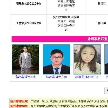
本科大四在读
石教员 (20011094)
邗江区
汉语国际教育
女
扬州大学瘦西湖校区
本科大一在读
王教员 (20010739)
邗江区
汉语国际教育
女
扬州家教联
宗教员.硕士毕业
陆教员.硕士在读
杨教员.本科大三在
扬州家教区域：
广陵区
邗江区
风景区
开发区
维扬区
江都区
高邮
仪征
宝应
扬州家教学校：
扬州大学师范学院
扬州大学文汇路校区
扬州大学荷花池校区