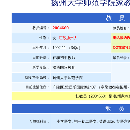
扬州大学师范学院家教老
教 员
2004660
教员编号：
教员姓名
性别：
女
江苏扬州人
电话预约教员
出生年月：
1992-11 （34岁）
QQ在线预
目前身份：
在职初中教师
最后登录：20
所学专业：
汉语国际教育
就读/毕业高校：
扬州大学师范学院
目前生活住所：
广陵区.雅居乐国际8栋407 （寒暑假都在扬州
杜教员（2004660）是 扬州家
教 员
可教授科目：
小学语文, 初一初二语文, 英语四级, 英语六级,