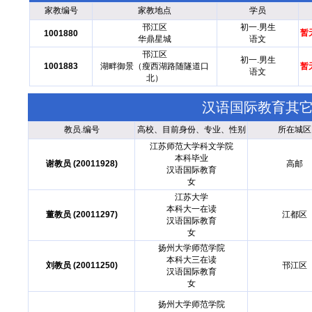
家教编号
家教地点
学员
邗江区
初一.男生
暂
1001880
华鼎星城
语文
邗江区
初一.男生
1001883
湖畔御景（瘦西湖路随隧道口
暂
语文
北）
汉语国际教育其
教员.编号
高校、目前身份、专业、性别
所在城区
江苏师范大学科文学院
本科毕业
谢教员 (20011928)
高邮
汉语国际教育
女
江苏大学
本科大一在读
董教员 (20011297)
江都区
汉语国际教育
女
扬州大学师范学院
本科大三在读
刘教员 (20011250)
邗江区
汉语国际教育
女
扬州大学师范学院