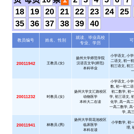
18
19
20
21
22
23
24
25
35
36
37
38
39
40
就读、毕业高校
教员编号
姓名、性别
可
专业、学历
小学语文, 小学
扬州大学师范学院
二语文, 初一初
20011942
王教员.(女)
汉语言文学(师范)
初三语文, 初三
本科毕业
小学语文, 小学
数, 初一初二语
扬州大学文汇路校区
初二数学, 初
20011232
时教员.(女)
动物医学
学, 初三语文, 
本科大二在读
化学, 高一高二
一高二数学, 高
学, 高
扬州大学荷花池校区
小学数学, 初
20011941
林教员.(男)
临床医学
理,
本科在读