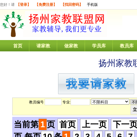
您好！请
【登录】
【免费注册】
【找回密码】
手机版
首页
请家教
做家教
学员库
教员库
扬州家教
教员编号
专业:
当前第
1
页
首页
上一页
下一
页 每页
10
条
1
2
3
4
5
6
7