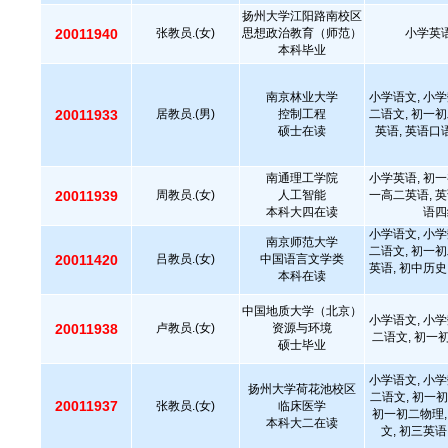
扬州大学江阳路南校区
20011940
张教员.(女)
思想政治教育（师范）
小学英语
本科毕业
南京林业大学
小学语文, 小学
20011933
居教员.(男)
控制工程
二语文, 初一初
硕士在读
英语, 英语口
南通理工学院
小学英语, 初一
20011939
周教员.(女)
人工智能
一高二英语, 英
本科大四在读
语四
小学语文, 小学
南京师范大学
二语文, 初一初
20011420
吕教员.(女)
中国语言文学类
英语, 初中历史
本科在读
中国地质大学（北京）
小学语文, 小学
20011938
卢教员.(女)
资源与环境
二语文, 初一
硕士毕业
小学语文, 小学
扬州大学荷花池校区
二语文, 初一初
20011937
张教员.(女)
临床医学
初一初二物理,
本科大二在读
文, 初三英语