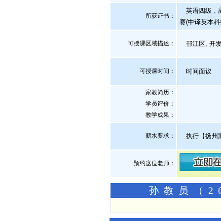
英语四级，高
所获证书
：
赛(中译英本科
可授课区域描述：
邗江区, 开
可授课时间：
时间面议
家教简历：
学员评价：
教学成果：
薪水要求：
执行【扬州
预约这位老师：
孙教员（2