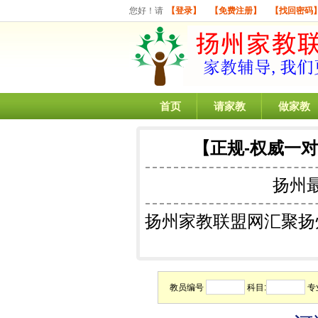
您好！请
【登录】
【免费注册】
【找回密码
首页
请家教
做家教
【正规-权威一
扬州
扬州家教联盟网汇聚扬
教员编号
科目:
专