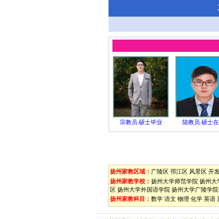
宗教员.硕士毕业
陆教员.硕士
扬州家教区域：
广陵区
邗江区
风景区
开
扬州家教学校：
扬州大学师范学院
扬州大
区
扬州大学外国语学院
扬州大学广陵学院
扬州家教科目：
数学
语文
物理
化学
英语