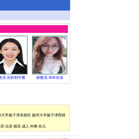
）
教员.在职初中教
郝教员.本科在读
州大学扬子津东校区
扬州大学扬子津西校
口语
法语
德语
成人
外教
幼儿