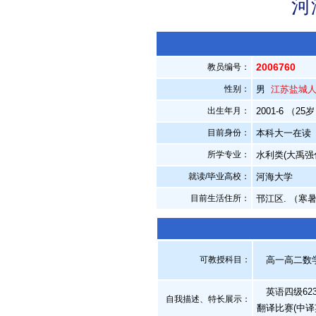
河
2006760
教员编号：
性别：
男
江苏盐城
出生年月：
2001-6 （25
目前身份：
本科大一在读
所学专业：
水利类(大禹强
就读/毕业高校：
河海大学
目前生活住所：
邗江区. （寒
可教授科目：
高一高二数学,
英语四级623
自我描述、特长展示
：
翻译比赛(中译