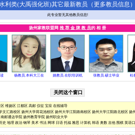
水利类(大禹强化班)其它最新教员（
更多教员信息
此专业暂无其他教员信息!
扬州家教联盟网
推 荐 金 牌 教 员
的 相 册
在读
杨教员.本科大三在
姚教员.在职培训机
张教员.硕士毕业
杜
发区
维扬区
江都区
高邮
仪征
宝应
在线辅导
学文汇路校区
扬州大学荷花池校区
扬州大学江阳路南校区
扬州大学江阳路北校区
扬
南邮通达学院
扬州教育学院
扬州职业大学
历史
地理
政治
钢琴
美术
书法
网球
日语
托福
雅思
计算机
韩语
奥数
吉他
围棋
英语