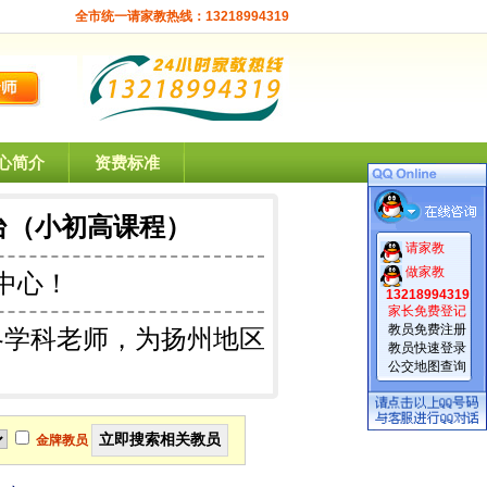
全市统一请家教热线：13218994319
心简介
资费标准
台（小初高课程）
请家教
做家教
中心！
13218994319
家长免费登记
教员免费注册
各学科老师，为扬州地区
教员快速登录
公交地图查询
金牌教员