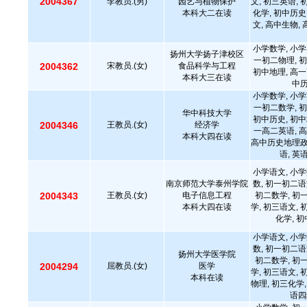
2004367
李教员.(男)
园艺与植物保护
文, 初三英语, 
本科大二在读
化学, 初中历史
文, 高中生物,
小学数学, 小学
扬州大学扬子津校区
一初二物理, 初
2004362
宋教员.(女)
食品科学与工程
初中地理, 高一
本科大三在读
中
小学数学, 小学
一初二数学, 初
华中科技大学
初中历史, 初中
2004346
王教员.(女)
经济学
一高二英语, 高
本科大四在读
高中历史地理政治
语, 英
小学语文, 小学
南京师范大学泰州学院
数, 初一初二语
2004343
王教员.(女)
电子信息工程
初二数学, 初
本科大四在读
学, 初三语文, 
化学, 
小学语文, 小学
数, 初一初二语
扬州大学医学院
初二数学, 初
2004294
屈教员.(女)
医学
学, 初三语文, 
本科在读
物理, 初三化学,
语四