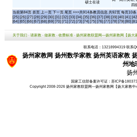
硕士在读
四级
当前第
84
页
首页
上一页
下一页
尾页
>>>共
914
条教员信息 共
92
页 每页
10
[25]
[26]
[27]
[28]
[29]
[30]
[31]
[32]
[33]
[34]
[35]
[36]
[37]
[38]
[39]
[40]
[41]
[42
[64]
[65]
[66]
[67]
[68]
[69]
[70]
[71]
[72]
[73]
[74]
[75]
[76]
[77]
[78]
[79]
[80]
[81
关于我们
-
请家教
-
做家教
-
收费标准
-
扬州家教联盟网—扬州家教网【扬大
联系电话：13218994319 联系Q
扬州家教网
扬州数学家教
扬州英语家教
州地
扬
国家工信部备案许可证：
苏ICP备18037
Copyright 2008-2026
扬州家教联盟网—扬州家教网【扬大家教中