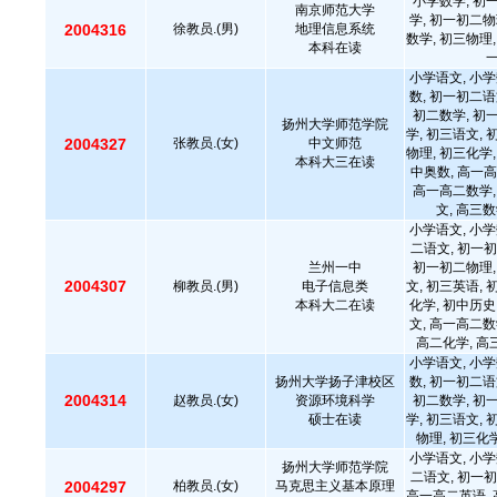
小学数学, 初
南京师范大学
学, 初一初二物
2004316
徐教员.(男)
地理信息系统
数学, 初三物理,
本科在读
小学语文, 小学
数, 初一初二语
初二数学, 初
扬州大学师范学院
学, 初三语文, 
2004327
张教员.(女)
中文师范
物理, 初三化学,
本科大三在读
中奥数, 高一高
高一高二数学,
文, 高三数
小学语文, 小学
二语文, 初一初
兰州一中
初一初二物理,
2004307
柳教员.(男)
电子信息类
文, 初三英语, 
本科大二在读
化学, 初中历史
文, 高一高二数
高二化学, 高
小学语文, 小学
扬州大学扬子津校区
数, 初一初二语
2004314
赵教员.(女)
资源环境科学
初二数学, 初
硕士在读
学, 初三语文, 
物理, 初三化
小学语文, 小学
扬州大学师范学院
二语文, 初一初
2004297
柏教员.(女)
马克思主义基本原理
高一高二英语, 