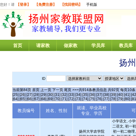
您好！请
【登录】
【免费注册】
【找回密码】
手机版
首页
请家教
做家教
学员库
教员库
扬州
ID
当前第
84
页
首页
上一页
下一页
尾页
>>>共
914
条教员信息 共
92
页 每页
10
[25]
[26]
[27]
[28]
[29]
[30]
[31]
[32]
[33]
[34]
[35]
[36]
[37]
[38]
[39]
[40]
[41]
[42
[64]
[65]
[66]
[67]
[68]
[69]
[70]
[71]
[72]
[73]
[74]
[75]
[76]
[77]
[78]
[79]
[80]
[81
就读、毕业高校
教员编号
姓名、性别
可
专业、学历
小学语文, 小学
二语文, 初一初
扬州大学农学院
初一初二物理,