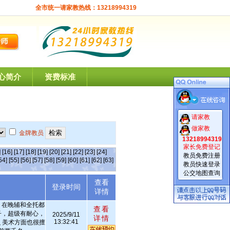
全市统一请家教热线：13218994319
心简介
资费标准
请家教
做家教
金牌教员
13218994319
家长免费登记
]
[16]
[17]
[18]
[19]
[20]
[21]
[22]
[23]
[24]
教员免费注册
54]
[55]
[56]
[57]
[58]
[59]
[60]
[61]
[62]
[63]
教员快速登录
公交地图查询
查看
述
登录时间
详情
，在晚辅和全托都
查看
子，超级有耐心，
2025/9/11
详情
13:32:41
 美术方面也很擅