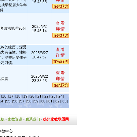
16:43:55
的成绩稳居大学年
...
查看
2025/9/2
高考政治地理90分
详情
15:45:14
机构的经历，深受
查看
能力有保障。性格
2025/8/27
详情
10:47:57
厉，能够启发孩子
学习习惯。
查看
2025/8/22
详情
真负责
23:38:23
]
[16]
[17]
[18]
[19]
[20]
[21]
[22]
[23]
[24]
54]
[55]
[56]
[57]
[58]
[59]
[60]
[61]
[62]
[63]
机版
-
家教资讯
-
联系我们
-
扬州家教联盟网
家教中心