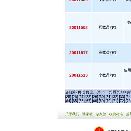
扬
20011502
周教员.(女)
20011517
崔教员.(女)
扬州
20011513
李教员.(女)
当前第
7
页
首页
上一页
下一页
尾页
>>>共
[25]
[26]
[27]
[28]
[29]
[30]
[31]
[32]
[33]
[34
[64]
[65]
[66]
[67]
[68]
[69]
[70]
[71]
[72]
[73
关于我们
-
请家教
-
做家教
-
收费标准
-
扬