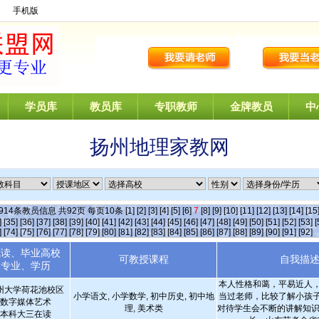
】
手机版
学员库
教员库
专职教师
金牌教员
中
扬州地理家教网
914
条教员信息 共
92
页 每页
10
条
[1]
[2]
[3]
[4]
[5]
[6]
7
[8]
[9]
[10]
[11]
[12]
[13]
[14]
[15
]
[35]
[36]
[37]
[38]
[39]
[40]
[41]
[42]
[43]
[44]
[45]
[46]
[47]
[48]
[49]
[50]
[51]
[52]
[53]
[
]
[74]
[75]
[76]
[77]
[78]
[79]
[80]
[81]
[82]
[83]
[84]
[85]
[86]
[87]
[88]
[89]
[90]
[91]
[92]
就读、毕业高校
可教授课程
自我描
专业、学历
本人性格和蔼，平易近人
州大学荷花池校区
小学语文, 小学数学, 初中历史, 初中地
当过老师，比较了解小孩
数字媒体艺术
理, 美术类
对待学生会不断的讲解知识
本科大三在读