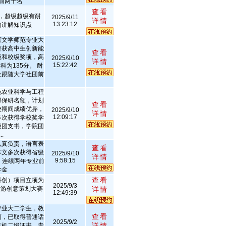
前两千名
查看
，超级超级有耐
2025/9/11
详情
13:23:12
的讲解知识点
言文学师范专业大
曾获高中生创新能
查看
级和校级奖项，高
2025/9/10
详情
15:22:42
科为135分。 耐
会跟随大学社团前
施农业科学与工程
得保研名额，计划
查看
校期间成绩优异，
2025/9/10
详情
12:09:17
多次获得学校奖学
级团支书，学院团
.
认真负责，语言表
查看
作文多次获得省级
2025/9/10
详情
9:58:15
 连续两年专业前
学金
查看
科创）项目立项为
2025/9/3
旅游创意策划大赛
详情
12:49:39
专业大二学生，教
查看
面，已取得普通话
2025/9/2
详情
算机二级证书，专