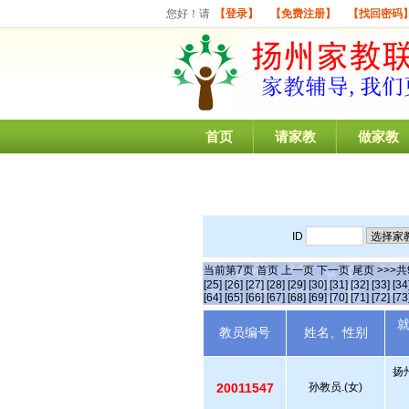
您好！请
【登录】
【免费注册】
【找回密码
首页
请家教
做家教
ID
当前第
7
页
首页
上一页
下一页
尾页
>>>共
[25]
[26]
[27]
[28]
[29]
[30]
[31]
[32]
[33]
[34
[64]
[65]
[66]
[67]
[68]
[69]
[70]
[71]
[72]
[73
教员编号
姓名、性别
扬
20011547
孙教员.(女)