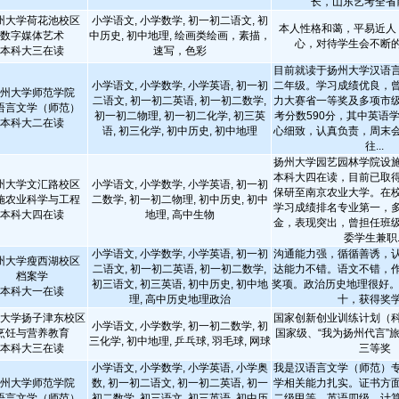
长，山东艺考全省
州大学荷花池校区
小学语文, 小学数学, 初一初二语文, 初
本人性格和蔼，平易近人
数字媒体艺术
中历史, 初中地理, 绘画类绘画，素描，
心，对待学生会不断
本科大三在读
速写，色彩
目前就读于扬州大学汉语
小学语文, 小学数学, 小学英语, 初一初
二年级。学习成绩优良，
州大学师范学院
二语文, 初一初二英语, 初一初二数学,
力大赛省一等奖及多项市
语言文学（师范）
初一初二物理, 初一初二化学, 初三英
考分数590分，其中英语学
本科大二在读
语, 初三化学, 初中历史, 初中地理
心细致，认真负责，周末
往...
扬州大学园艺园林学院设
本科大四在读，目前已取
州大学文汇路校区
小学语文, 小学数学, 小学英语, 初一初
保研至南京农业大学。在
施农业科学与工程
二数学, 初一初二物理, 初中历史, 初中
学习成绩排名专业第一，
本科大四在读
地理, 高中生物
金，表现突出，曾担任班
委学生兼职..
小学语文, 小学数学, 小学英语, 初一初
沟通能力强，循循善诱，
州大学瘦西湖校区
二语文, 初一初二英语, 初一初二数学,
达能力不错。语文不错，
档案学
初三语文, 初三英语, 初中历史, 初中地
奖项。政治历史地理很好。
本科大一在读
理, 高中历史地理政治
十，获得奖
大学扬子津东校区
国家创新创业训练计划（
小学语文, 小学数学, 初一初二数学, 初
烹饪与营养教育
国家级、“我为扬州代言”
三化学, 初中地理, 乒乓球, 羽毛球, 网球
本科大三在读
三等奖
小学语文, 小学数学, 小学英语, 小学奥
我是汉语言文学（师范）
州大学师范学院
数, 初一初二语文, 初一初二英语, 初一
学相关能力扎实。证书方
语言文学（师范）
初二数学, 初三语文, 初三英语, 初中历
二级甲等、英语四级、计