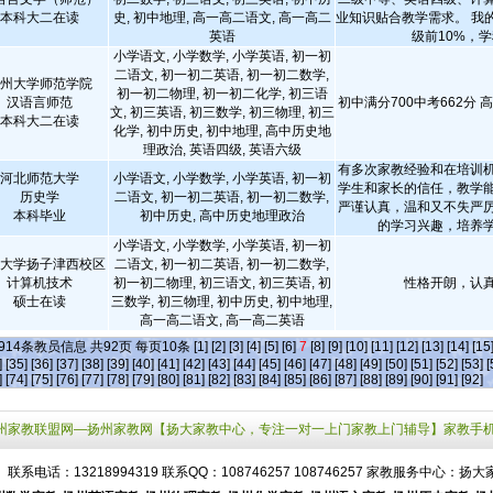
本科大二在读
史, 初中地理, 高一高二语文, 高一高二
业知识贴合教学需求。 我
英语
级前10%，学科
小学语文, 小学数学, 小学英语, 初一初
二语文, 初一初二英语, 初一初二数学,
州大学师范学院
初一初二物理, 初一初二化学, 初三语
汉语言师范
初中满分700中考662分 
文, 初三英语, 初三数学, 初三物理, 初三
本科大二在读
化学, 初中历史, 初中地理, 高中历史地
理政治, 英语四级, 英语六级
有多次家教经验和在培训
河北师范大学
小学语文, 小学数学, 小学英语, 初一初
学生和家长的信任，教学
历史学
二语文, 初一初二英语, 初一初二数学,
严谨认真，温和又不失严
本科毕业
初中历史, 高中历史地理政治
的学习兴趣，培养
小学语文, 小学数学, 小学英语, 初一初
大学扬子津西校区
二语文, 初一初二英语, 初一初二数学,
计算机技术
初一初二物理, 初三语文, 初三英语, 初
性格开朗，认
硕士在读
三数学, 初三物理, 初中历史, 初中地理,
高一高二语文, 高一高二英语
914
条教员信息 共
92
页 每页
10
条
[1]
[2]
[3]
[4]
[5]
[6]
7
[8]
[9]
[10]
[11]
[12]
[13]
[14]
[15
]
[35]
[36]
[37]
[38]
[39]
[40]
[41]
[42]
[43]
[44]
[45]
[46]
[47]
[48]
[49]
[50]
[51]
[52]
[53]
[
]
[74]
[75]
[76]
[77]
[78]
[79]
[80]
[81]
[82]
[83]
[84]
[85]
[86]
[87]
[88]
[89]
[90]
[91]
[92]
州家教联盟网—扬州家教网【扬大家教中心，专注一对一上门家教上门辅导】家教手
联系电话：13218994319 联系QQ：108746257
108746257
家教服务中心：扬大