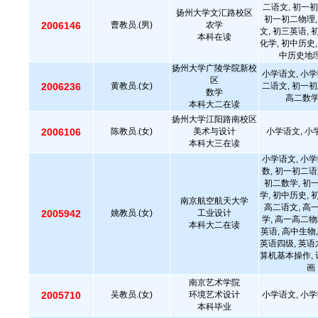
二语文, 初一初
扬州大学文汇路校区
初一初二物理,
2006146
曹教员.(男)
农学
文, 初三英语, 
本科在读
化学, 初中历史,
中历史地理
扬州大学广陵学院新校
小学语文, 小学
区
2006236
黄教员.(女)
二语文, 初一初
数学
高二数学
本科大二在读
扬州大学江阳路南校区
2006106
陈教员.(女)
美术与设计
小学语文, 小
本科大三在读
小学语文, 小学
数, 初一初二语
初二数学, 初
学, 初中历史, 
南京航空航天大学
高二语文, 高
2005942
姚教员.(女)
工业设计
学, 高一高二物
本科大二在读
英语, 高中生物
英语四级, 英语六
算机基本操作, 
画
南京艺术学院
2005710
吴教员.(女)
环境艺术设计
小学语文, 小学
本科毕业