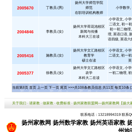
扬州大学师范学院
2005670
丁教员.(男)
师范
小学数学,
在职培训机构教师
小学语文, 小学
二语文, 初一初
扬州大学荷花池校区
初一初二物理,
2004846
李教员.(女)
新闻与传播
理, 英语口语, 
本科大三在读
语四级, 英语六级
扬州大学文汇路校区
小学语文, 小学
2005416
施教员.(女)
教育学
二语文, 初一初
硕士在读
英
扬州大学文汇路校区
小学语文, 小学
2005377
徐教员.(女)
农学
一初二物理, 初
本科大二在读
当前第
8
页
首页
上一页
下一页
尾页
>>>共
108
条教员信息 共
11
页 每页
10
条
[
关于我们
-
请家教
-
做家教
-
收费标准
-
扬州家教联盟网—扬州家教网【扬大
联系电话：13218994319 联系Q
扬州家教网
扬州数学家教
扬州英语家教
州地