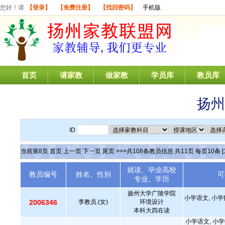
您好！请
【登录】
【免费注册】
【找回密码】
手机版
首页
请家教
做家教
学员库
教员库
扬州
ID
当前第
8
页
首页
上一页
下一页
尾页
>>>共
108
条教员信息 共
11
页 每页
10
条
[
就读、毕业高校
教员编号
姓名、性别
可
专业、学历
扬州大学广陵学院
小学语文, 小学
2006346
李教员.(女)
环境设计
本科大四在读
小学语文, 小学